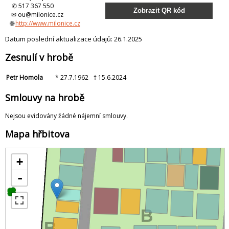
✆ 517 367 550
Zobrazit QR kód
✉ ou@milonice.cz
🌐
http://www.milonice.cz
Datum poslední aktualizace údajů: 26.1.2025
Zesnulí v hrobě
Petr Homola
* 27.7.1962
† 15.6.2024
Smlouvy na hrobě
Nejsou evidovány žádné nájemní smlouvy.
Mapa hřbitova
+
-