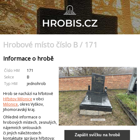
Hrobové místo číslo B / 171
Informace o hrobě
Číslo HM
171
Sekce
B
Typ HM
jednohrob
Hrob se nachází na hřbitově
Hřbitov Milonice
v obci
Milonice
, okres Vyškov,
Jihomoravský kraj.
Ohledně informace o
hrobových místech, zesnulých,
nájemních smlouvách
či jiných náležitostech
Zapálit svíčku na hrobě
kontaktujte správce hřbitova: