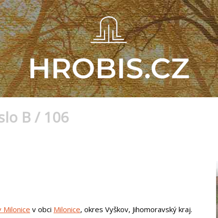
lo B / 106
 Milonice
v obci
Milonice
, okres Vyškov, Jihomoravský kraj.