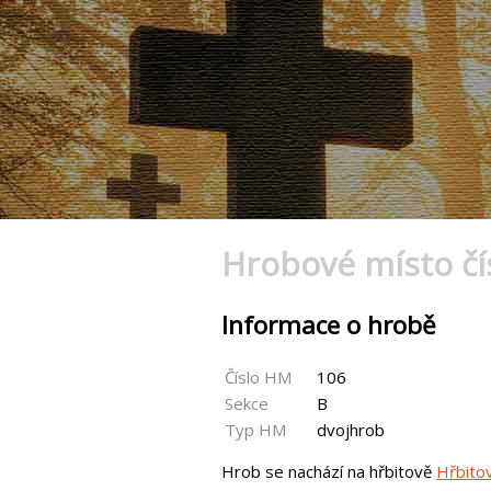
Hrobové místo čís
Informace o hrobě
Číslo HM
106
Sekce
B
Typ HM
dvojhrob
Hrob se nachází na hřbitově
Hřbitov