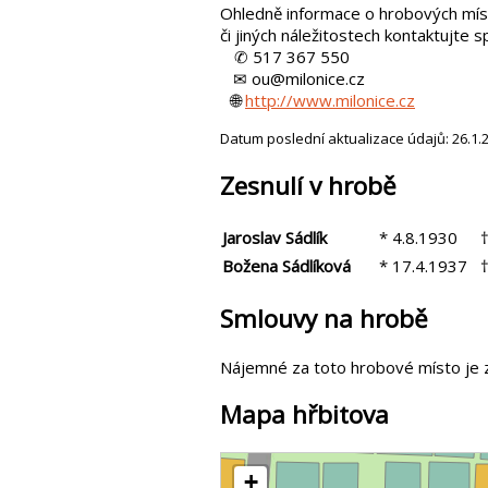
Ohledně informace o hrobových mís
či jiných náležitostech kontaktujte s
✆ 517 367 550
✉ ou@milonice.cz
🌐
http://www.milonice.cz
Datum poslední aktualizace údajů: 26.1.
Zesnulí v hrobě
Jaroslav Sádlík
* 4.8.1930
†
Božena Sádlíková
* 17.4.1937
†
Smlouvy na hrobě
Nájemné za toto hrobové místo je 
Mapa hřbitova
+