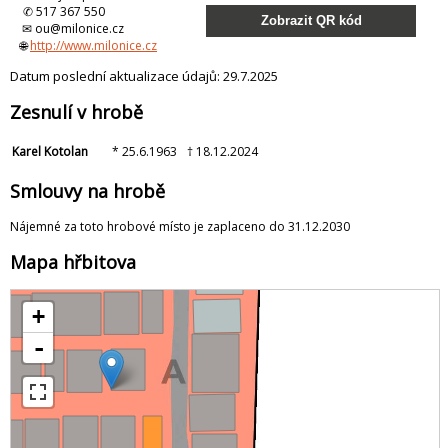
✆ 517 367 550
Zobrazit QR kód
✉ ou@milonice.cz
🌐
http://www.milonice.cz
Datum poslední aktualizace údajů: 29.7.2025
Zesnulí v hrobě
Karel Kotolan
* 25.6.1963
† 18.12.2024
Smlouvy na hrobě
Nájemné za toto hrobové místo je zaplaceno do 31.12.2030
Mapa hřbitova
+
-