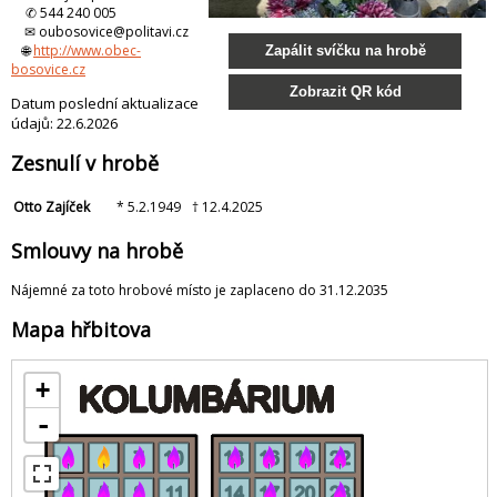
✆ 544 240 005
✉ oubosovice@politavi.cz
🌐
http://www.obec-
Zapálit svíčku na hrobě
bosovice.cz
Zobrazit QR kód
Datum poslední aktualizace
údajů: 22.6.2026
Zesnulí v hrobě
Otto Zajíček
* 5.2.1949
† 12.4.2025
Smlouvy na hrobě
Nájemné za toto hrobové místo je zaplaceno do 31.12.2035
Mapa hřbitova
+
-