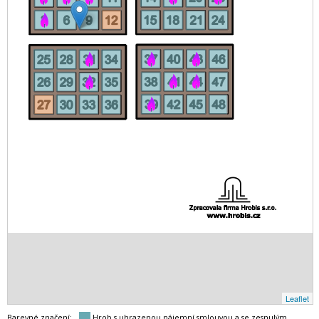
Leaflet
Barevné značení:
Hrob s uhrazenou nájemní smlouvou a se zesnulým.