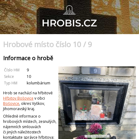
Hrobové místo číslo 10 / 9
Informace o hrobě
Číslo HM
9
Sekce
10
Typ HM
kolumbárium
Hrob se nachází na hřbitově
Hřbitov Bošovice
v obci
Bošovice
, okres Vyškov,
Jihomoravský kraj.
Ohledně informace o
hrobových místech, zesnulých,
nájemních smlouvách
či jiných náležitostech
kontaktujte správce hřbitova: