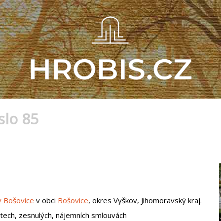
slo 85
v Bošovice
v obci
Bošovice
, okres Vyškov, Jihomoravský kraj.
tech, zesnulých, nájemních smlouvách