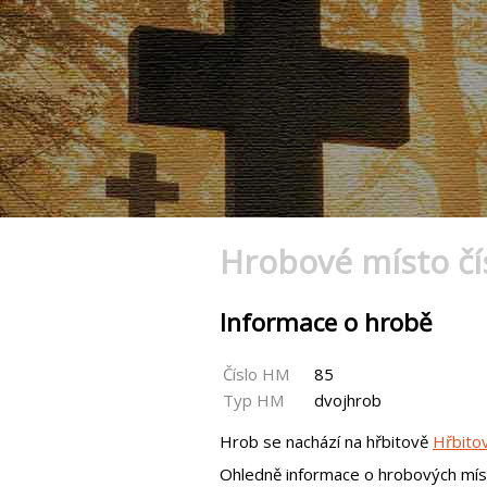
Hrobové místo čí
Informace o hrobě
Číslo HM
85
Typ HM
dvojhrob
Hrob se nachází na hřbitově
Hřbito
Ohledně informace o hrobových mís