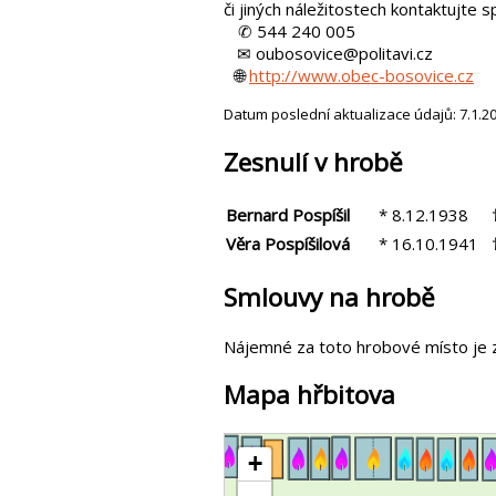
či jiných náležitostech kontaktujte s
✆ 544 240 005
✉ oubosovice@politavi.cz
🌐
http://www.obec-bosovice.cz
Datum poslední aktualizace údajů: 7.1.2
Zesnulí v hrobě
Bernard Pospíšil
* 8.12.1938
†
Věra Pospíšilová
* 16.10.1941
†
Smlouvy na hrobě
Nájemné za toto hrobové místo je 
Mapa hřbitova
+