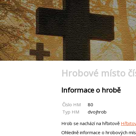
Hrobové místo čí
Informace o hrobě
Číslo HM
80
Typ HM
dvojhrob
Hrob se nachází na hřbitově
Hřbito
Ohledně informace o hrobových mís