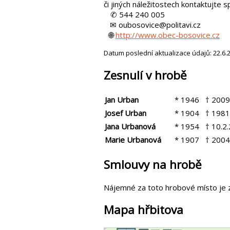
či jiných náležitostech kontaktujte s
✆ 544 240 005
✉ oubosovice@politavi.cz
🌐
http://www.obec-bosovice.cz
Datum poslední aktualizace údajů: 22.6.
Zesnulí v hrobě
Jan Urban
* 1946
† 2009
Josef Urban
* 1904
† 1981
Jana Urbanová
* 1954
† 10.2
Marie Urbanová
* 1907
† 2004
Smlouvy na hrobě
Nájemné za toto hrobové místo je 
Mapa hřbitova