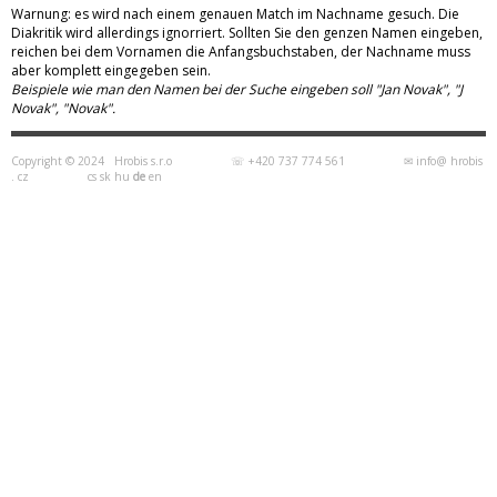
Warnung: es wird nach einem genauen Match im Nachname gesuch. Die
Diakritik wird allerdings ignorriert. Sollten Sie den genzen Namen eingeben,
reichen bei dem Vornamen die Anfangsbuchstaben, der Nachname muss
aber komplett eingegeben sein.
Beispiele wie man den Namen bei der Suche eingeben soll "Jan Novak", "J
Novak", "Novak".
Copyright © 2024
Hrobis s.r.o
☏ +420 737 774 561
✉
info
@ hrobis
. cz
cs
sk
hu
de
en