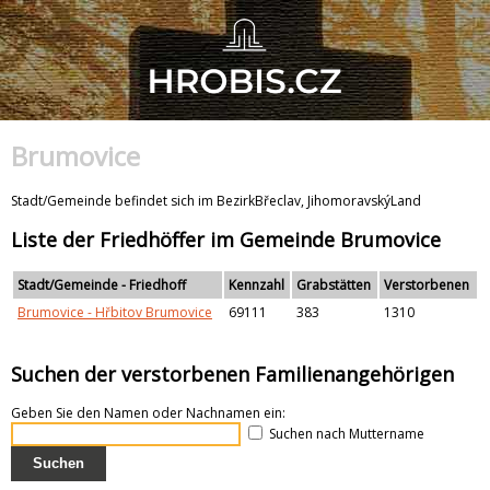
Brumovice
Stadt/Gemeinde befindet sich im BezirkBřeclav, JihomoravskýLand
Liste der Friedhöffer im Gemeinde Brumovice
Stadt/Gemeinde - Friedhoff
Kennzahl
Grabstätten
Verstorbenen
Brumovice - Hřbitov Brumovice
69111
383
1310
Suchen der verstorbenen Familienangehörigen
Geben Sie den Namen oder Nachnamen ein:
Suchen nach Muttername
Suchen