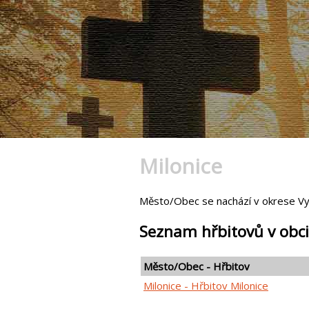
Milonice
Město/Obec se nachází v okrese Vyš
Seznam hřbitovů v obci
Město/Obec - Hřbitov
Milonice - Hřbitov Milonice