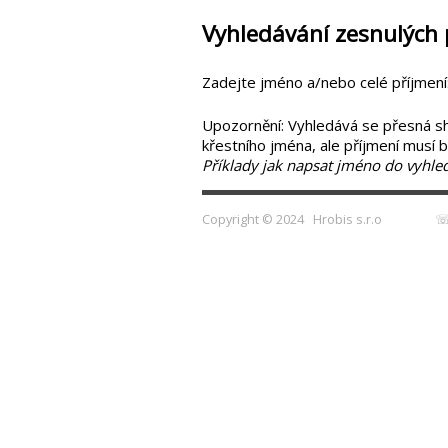
Vyhledávání zesnulých
Zadejte jméno a/nebo celé příjmení
Upozornění: Vyhledává se přesná shod
křestního jména, ale příjmení musí 
Příklady jak napsat jméno do vyhled
Copyright © 2024
Hrobis s.r.o
☏