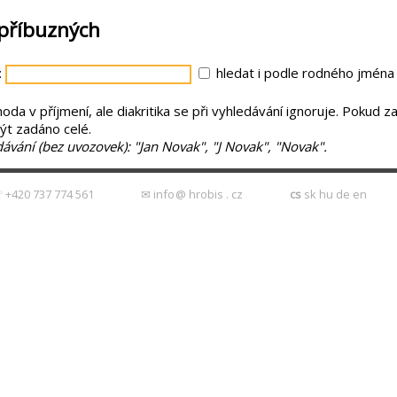
 příbuzných
:
hledat i podle rodného jména
a v příjmení, ale diakritika se při vyhledávání ignoruje. Pokud zad
být zadáno celé.
ávání (bez uvozovek): "Jan Novak", "J Novak", "Novak".
 +420 737 774 561
✉
info
@ hrobis . cz
cs
sk
hu
de
en