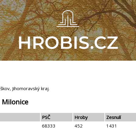
kov, Jihomoravský kraj.
 Milonice
PSČ
Hroby
Zesnulí
68333
452
1431