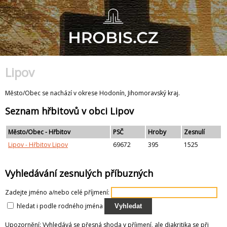
Lipov
Město/Obec se nachází v okrese Hodonín, Jihomoravský kraj.
Seznam hřbitovů v obci Lipov
Město/Obec - Hřbitov
PSČ
Hroby
Zesnulí
Lipov - Hřbitov Lipov
69672
395
1525
Vyhledávání zesnulých příbuzných
Zadejte jméno a/nebo celé příjmení:
hledat i podle rodného jména
Vyhledat
Upozornění: Vyhledává se přesná shoda v příjmení, ale diakritika se při