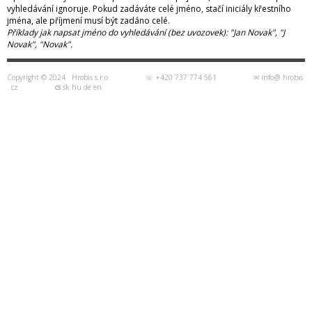
vyhledávání ignoruje. Pokud zadáváte celé jméno, stačí iniciály křestního
jména, ale příjmení musí být zadáno celé.
Příklady jak napsat jméno do vyhledávání (bez uvozovek): "Jan Novak", "J
Novak", "Novak".
Copyright © 2024
Hrobis s.r.o
☏ +420 737 774 561
✉
info
@ hrobis
. cz
cs
sk
hu
de
en